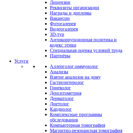
Лицензии
Реквизиты организации
Награды и дипломы
Вакансии
Фотогалерея
Видеогалерея
3D-тур
Антикоррупционная политика и
кодекс этики
Специальная оценка условий труда
Партнёры
Услуги
Аллерголог-иммунолог
Анализы
Взятие анализов на дому
Гастроэнтеролог
Гинеколог
Денситометрия
Дерматолог
Диетолог
Кардиолог
Комплексные программы
обследования
Компьютерная томография
Магнитно-резонансная томография