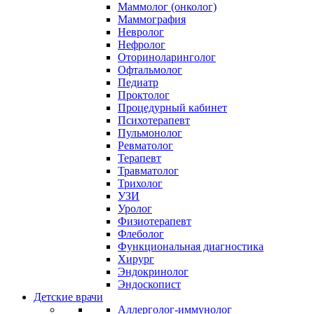
Маммолог (онколог)
Маммография
Невролог
Нефролог
Оториноларинголог
Офтальмолог
Педиатр
Проктолог
Процедурный кабинет
Психотерапевт
Пульмонолог
Ревматолог
Терапевт
Травматолог
Трихолог
УЗИ
Уролог
Физиотерапевт
Флеболог
Функциональная диагностика
Хирург
Эндокринолог
Эндоскопист
Детские врачи
Аллерголог-иммунолог