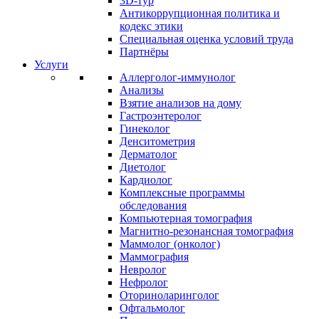
3D-тур
Антикоррупционная политика и
кодекс этики
Специальная оценка условий труда
Партнёры
Услуги
Аллерголог-иммунолог
Анализы
Взятие анализов на дому
Гастроэнтеролог
Гинеколог
Денситометрия
Дерматолог
Диетолог
Кардиолог
Комплексные программы
обследования
Компьютерная томография
Магнитно-резонансная томография
Маммолог (онколог)
Маммография
Невролог
Нефролог
Оториноларинголог
Офтальмолог