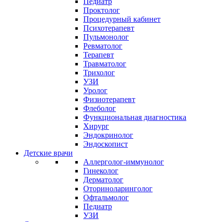
Педиатр
Проктолог
Процедурный кабинет
Психотерапевт
Пульмонолог
Ревматолог
Терапевт
Травматолог
Трихолог
УЗИ
Уролог
Физиотерапевт
Флеболог
Функциональная диагностика
Хирург
Эндокринолог
Эндоскопист
Детские врачи
Аллерголог-иммунолог
Гинеколог
Дерматолог
Оториноларинголог
Офтальмолог
Педиатр
УЗИ