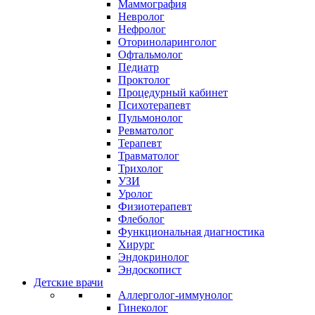
Маммография
Невролог
Нефролог
Оториноларинголог
Офтальмолог
Педиатр
Проктолог
Процедурный кабинет
Психотерапевт
Пульмонолог
Ревматолог
Терапевт
Травматолог
Трихолог
УЗИ
Уролог
Физиотерапевт
Флеболог
Функциональная диагностика
Хирург
Эндокринолог
Эндоскопист
Детские врачи
Аллерголог-иммунолог
Гинеколог