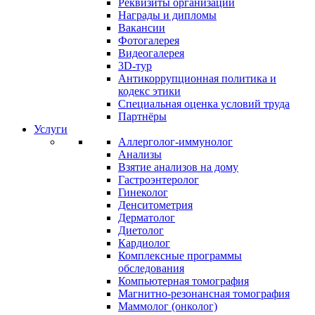
Реквизиты организации
Награды и дипломы
Вакансии
Фотогалерея
Видеогалерея
3D-тур
Антикоррупционная политика и
кодекс этики
Специальная оценка условий труда
Партнёры
Услуги
Аллерголог-иммунолог
Анализы
Взятие анализов на дому
Гастроэнтеролог
Гинеколог
Денситометрия
Дерматолог
Диетолог
Кардиолог
Комплексные программы
обследования
Компьютерная томография
Магнитно-резонансная томография
Маммолог (онколог)