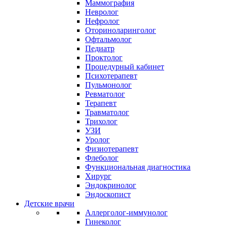
Маммография
Невролог
Нефролог
Оториноларинголог
Офтальмолог
Педиатр
Проктолог
Процедурный кабинет
Психотерапевт
Пульмонолог
Ревматолог
Терапевт
Травматолог
Трихолог
УЗИ
Уролог
Физиотерапевт
Флеболог
Функциональная диагностика
Хирург
Эндокринолог
Эндоскопист
Детские врачи
Аллерголог-иммунолог
Гинеколог