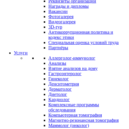
Реквизиты организации
Награды и дипломы
Вакансии
Фотогалерея
Видеогалерея
3D-тур
Антикоррупционная политика и
кодекс этики
Специальная оценка условий труда
Партнёры
Услуги
Аллерголог-иммунолог
Анализы
Взятие анализов на дому
Гастроэнтеролог
Гинеколог
Денситометрия
Дерматолог
Диетолог
Кардиолог
Комплексные программы
обследования
Компьютерная томография
Магнитно-резонансная томография
Маммолог (онколог)