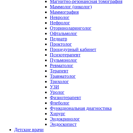
Магнитно-резонансная томография
Маммолог (онколог)
Маммография
Невролог
Нефролог
Оториноларинголог
Офтальмолог
Педиатр
Проктолог
Процедурный кабинет
Психотерапевт
Пульмонолог
Ревматолог
Терапевт
Травматолог
Трихолог
УЗИ
Уролог
Физиотерапевт
Флеболог
Функциональная диагностика
Хирург
Эндокринолог
Эндоскопист
Детские врачи