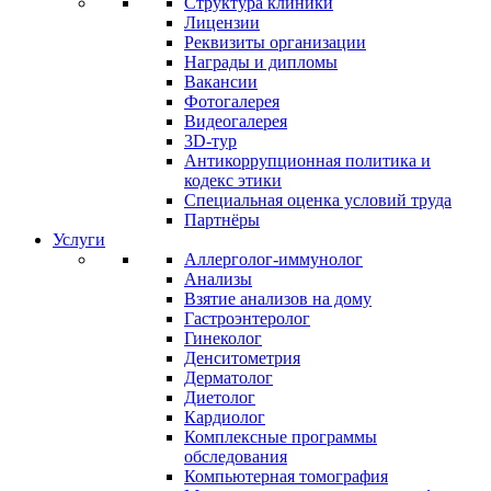
Структура клиники
Лицензии
Реквизиты организации
Награды и дипломы
Вакансии
Фотогалерея
Видеогалерея
3D-тур
Антикоррупционная политика и
кодекс этики
Специальная оценка условий труда
Партнёры
Услуги
Аллерголог-иммунолог
Анализы
Взятие анализов на дому
Гастроэнтеролог
Гинеколог
Денситометрия
Дерматолог
Диетолог
Кардиолог
Комплексные программы
обследования
Компьютерная томография