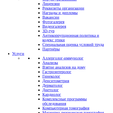
Лицензии
Реквизиты организации
Награды и дипломы
Вакансии
Фотогалерея
Видеогалерея
3D-тур
Антикоррупционная политика и
кодекс этики
Специальная оценка условий труда
Партнёры
Услуги
Аллерголог-иммунолог
Анализы
Взятие анализов на дому
Гастроэнтеролог
Гинеколог
Денситометрия
Дерматолог
Диетолог
Кардиолог
Комплексные программы
обследования
Компьютерная томография
Магнитно-резонансная томография