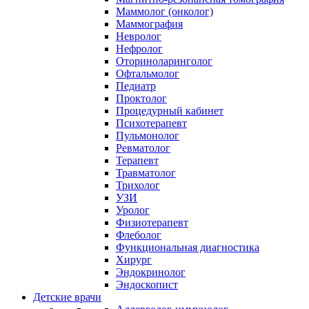
Маммолог (онколог)
Маммография
Невролог
Нефролог
Оториноларинголог
Офтальмолог
Педиатр
Проктолог
Процедурный кабинет
Психотерапевт
Пульмонолог
Ревматолог
Терапевт
Травматолог
Трихолог
УЗИ
Уролог
Физиотерапевт
Флеболог
Функциональная диагностика
Хирург
Эндокринолог
Эндоскопист
Детские врачи