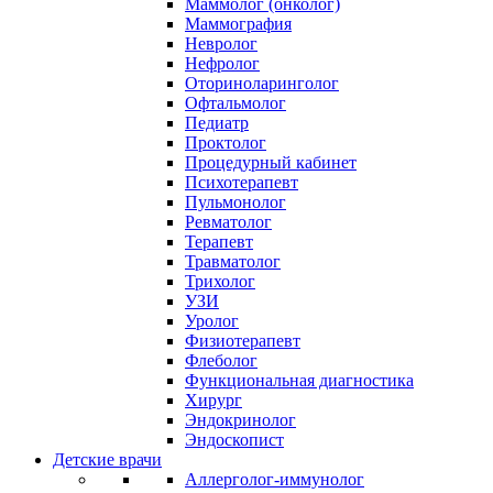
Маммолог (онколог)
Маммография
Невролог
Нефролог
Оториноларинголог
Офтальмолог
Педиатр
Проктолог
Процедурный кабинет
Психотерапевт
Пульмонолог
Ревматолог
Терапевт
Травматолог
Трихолог
УЗИ
Уролог
Физиотерапевт
Флеболог
Функциональная диагностика
Хирург
Эндокринолог
Эндоскопист
Детские врачи
Аллерголог-иммунолог