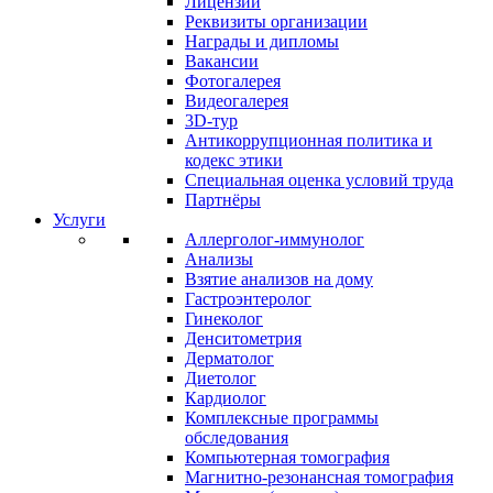
Лицензии
Реквизиты организации
Награды и дипломы
Вакансии
Фотогалерея
Видеогалерея
3D-тур
Антикоррупционная политика и
кодекс этики
Специальная оценка условий труда
Партнёры
Услуги
Аллерголог-иммунолог
Анализы
Взятие анализов на дому
Гастроэнтеролог
Гинеколог
Денситометрия
Дерматолог
Диетолог
Кардиолог
Комплексные программы
обследования
Компьютерная томография
Магнитно-резонансная томография