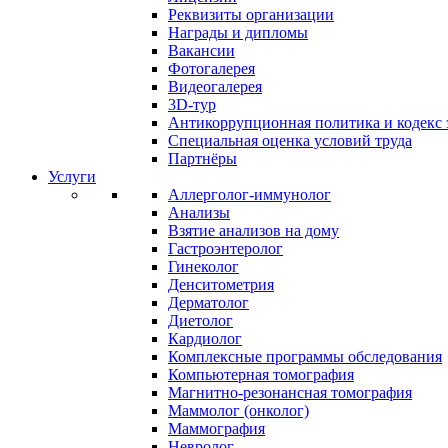
Реквизиты организации
Награды и дипломы
Вакансии
Фотогалерея
Видеогалерея
3D-тур
Антикоррупционная политика и кодекс 
Специальная оценка условий труда
Партнёры
Услуги
Аллерголог-иммунолог
Анализы
Взятие анализов на дому
Гастроэнтеролог
Гинеколог
Денситометрия
Дерматолог
Диетолог
Кардиолог
Комплексные программы обследования
Компьютерная томография
Магнитно-резонансная томография
Маммолог (онколог)
Маммография
Невролог