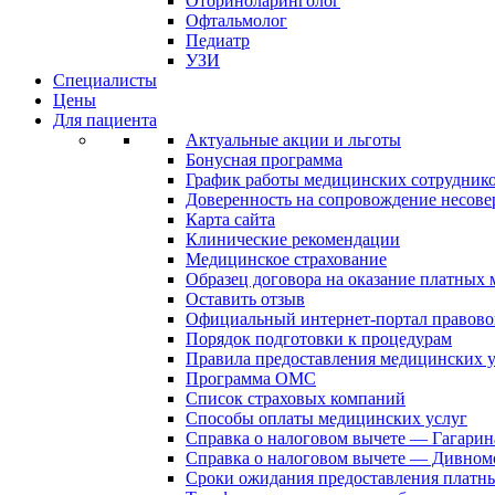
Оториноларинголог
Офтальмолог
Педиатр
УЗИ
Специалисты
Цены
Для пациента
Актуальные акции и льготы
Бонусная программа
График работы медицинских сотрудник
Доверенность на сопровождение несов
Карта сайта
Клинические рекомендации
Медицинское страхование
Образец договора на оказание платных
Оставить отзыв
Официальный интернет-портал правово
Порядок подготовки к процедурам
Правила предоставления медицинских
Программа ОМС
Список страховых компаний
Способы оплаты медицинских услуг
Справка о налоговом вычете — Гагарин
Справка о налоговом вычете — Дивном
Сроки ожидания предоставления платн