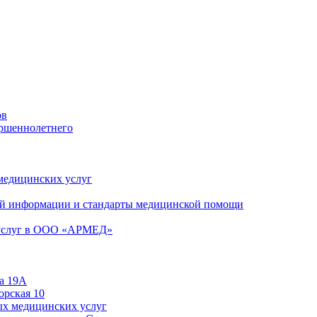
ов
ершеннолетнего
 медицинских услуг
й информации и стандарты медицинской помощи
 услуг в ООО «АРМЕД»
а 19А
орская 10
ых медицинских услуг