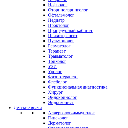
Нефролог
Оториноларинголог
Офтальмолог
Педиатр
Проктолог
Процедурный кабинет
Психотерапевт
Пульмонолог
Ревматолог
Терапевт
Травматолог
Трихолог
УЗИ
Уролог
Физиотерапевт
Флеболог
Функциональная диагностика
Хирург
Эндокринолог
Эндоскопист
Детские врачи
Аллерголог-иммунолог
Гинеколог
Дерматолог