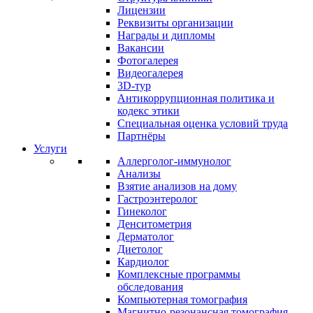
Лицензии
Реквизиты организации
Награды и дипломы
Вакансии
Фотогалерея
Видеогалерея
3D-тур
Антикоррупционная политика и
кодекс этики
Специальная оценка условий труда
Партнёры
Услуги
Аллерголог-иммунолог
Анализы
Взятие анализов на дому
Гастроэнтеролог
Гинеколог
Денситометрия
Дерматолог
Диетолог
Кардиолог
Комплексные программы
обследования
Компьютерная томография
Магнитно-резонансная томография