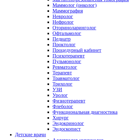
Маммолог (онколог)
Маммография
Невролог
Нефролог
Оториноларинголог
Офтальмолог
Педиатр
Проктолог
Процедурный кабинет
Психотерапевт
Пульмонолог
Ревматолог
Терапевт
Травматолог
Трихолог
УЗИ
Уролог
Физиотерапевт
Флеболог
Функциональная диагностика
Хирург
Эндокринолог
Эндоскопист
Детские врачи