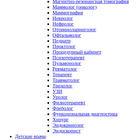
Магнитно-резонансная томография
Маммолог (онколог)
Маммография
Невролог
Нефролог
Оториноларинголог
Офтальмолог
Педиатр
Проктолог
Процедурный кабинет
Психотерапевт
Пульмонолог
Ревматолог
Терапевт
Травматолог
Трихолог
УЗИ
Уролог
Физиотерапевт
Флеболог
Функциональная диагностика
Хирург
Эндокринолог
Эндоскопист
Детские врачи