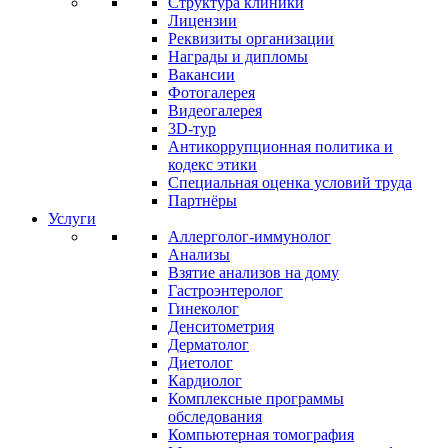
Структура клиники
Лицензии
Реквизиты организации
Награды и дипломы
Вакансии
Фотогалерея
Видеогалерея
3D-тур
Антикоррупционная политика и
кодекс этики
Специальная оценка условий труда
Партнёры
Услуги
Аллерголог-иммунолог
Анализы
Взятие анализов на дому
Гастроэнтеролог
Гинеколог
Денситометрия
Дерматолог
Диетолог
Кардиолог
Комплексные программы
обследования
Компьютерная томография