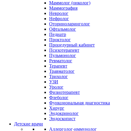
Маммолог (онколог)
Маммография
Невролог
Нефролог
Оториноларинголог
Офтальмолог
Педиатр
Проктолог
Процедурный кабинет
Психотерапевт
Пульмонолог
Ревматолог
Терапевт
Травматолог
Трихолог
УЗИ
Уролог
Физиотерапевт
Флеболог
Функциональная диагностика
Хирург
Эндокринолог
Эндоскопист
Детские врачи
Аллерголог-иммунолог