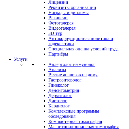
Лицензии
Реквизиты организации
Награды и дипломы
Вакансии
Фотогалерея
Видеогалерея
3D-тур
Антикоррупционная политика и
кодекс этики
Специальная оценка условий труда
Партнёры
Услуги
Аллерголог-иммунолог
Анализы
Взятие анализов на дому
Гастроэнтеролог
Гинеколог
Денситометрия
Дерматолог
Диетолог
Кардиолог
Комплексные программы
обследования
Компьютерная томография
Магнитно-резонансная томография