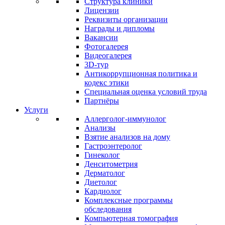
Структура клиники
Лицензии
Реквизиты организации
Награды и дипломы
Вакансии
Фотогалерея
Видеогалерея
3D-тур
Антикоррупционная политика и
кодекс этики
Специальная оценка условий труда
Партнёры
Услуги
Аллерголог-иммунолог
Анализы
Взятие анализов на дому
Гастроэнтеролог
Гинеколог
Денситометрия
Дерматолог
Диетолог
Кардиолог
Комплексные программы
обследования
Компьютерная томография