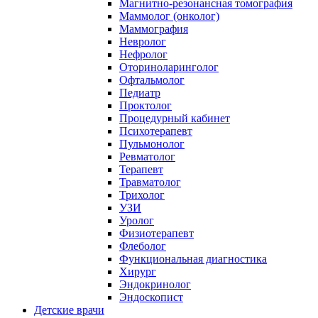
Магнитно-резонансная томография
Маммолог (онколог)
Маммография
Невролог
Нефролог
Оториноларинголог
Офтальмолог
Педиатр
Проктолог
Процедурный кабинет
Психотерапевт
Пульмонолог
Ревматолог
Терапевт
Травматолог
Трихолог
УЗИ
Уролог
Физиотерапевт
Флеболог
Функциональная диагностика
Хирург
Эндокринолог
Эндоскопист
Детские врачи