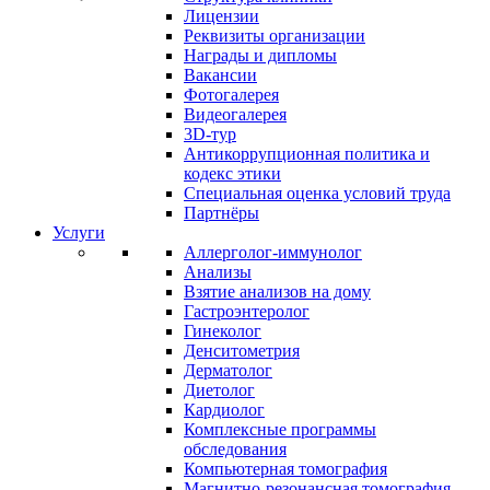
Лицензии
Реквизиты организации
Награды и дипломы
Вакансии
Фотогалерея
Видеогалерея
3D-тур
Антикоррупционная политика и
кодекс этики
Специальная оценка условий труда
Партнёры
Услуги
Аллерголог-иммунолог
Анализы
Взятие анализов на дому
Гастроэнтеролог
Гинеколог
Денситометрия
Дерматолог
Диетолог
Кардиолог
Комплексные программы
обследования
Компьютерная томография
Магнитно-резонансная томография