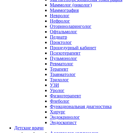
Маммолог (онколог)
Маммография
Невролог
Нефролог
Оториноларинголог
Офтальмолог
Педиатр
Проктолог
Процедурный кабинет
Психотерапевт
Пульмонолог
Ревматолог
Терапевт
Травматолог
Трихолог
УЗИ
Уролог
Физиотерапевт
Флеболог
Функциональная диагностика
Хирург
Эндокринолог
Эндоскопист
Детские врачи