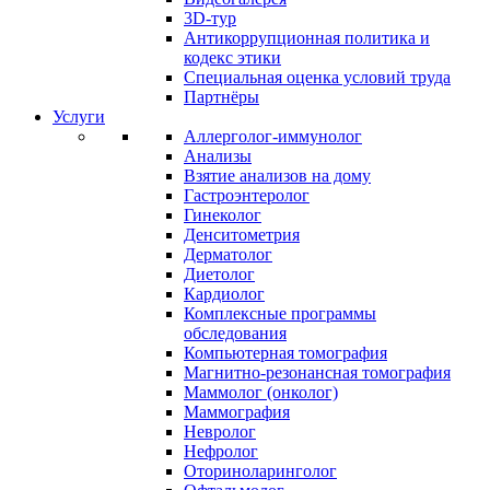
3D-тур
Антикоррупционная политика и
кодекс этики
Специальная оценка условий труда
Партнёры
Услуги
Аллерголог-иммунолог
Анализы
Взятие анализов на дому
Гастроэнтеролог
Гинеколог
Денситометрия
Дерматолог
Диетолог
Кардиолог
Комплексные программы
обследования
Компьютерная томография
Магнитно-резонансная томография
Маммолог (онколог)
Маммография
Невролог
Нефролог
Оториноларинголог