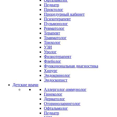
Офтальмолог
Педиатр
Проктолог
Процедурный кабинет
Психотерапевт
Пульмонолог
Ревматолог
Терапевт
Травматолог
Трихолог
УЗИ
Уролог
Физиотерапевт
Флеболог
Функциональная диагностика
Хирург
Эндокринолог
Эндоскопист
Детские врачи
Аллерголог-иммунолог
Гинеколог
Дерматолог
Оториноларинголог
Офтальмолог
Педиатр