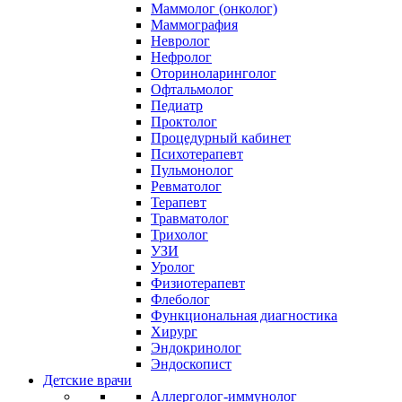
Маммолог (онколог)
Маммография
Невролог
Нефролог
Оториноларинголог
Офтальмолог
Педиатр
Проктолог
Процедурный кабинет
Психотерапевт
Пульмонолог
Ревматолог
Терапевт
Травматолог
Трихолог
УЗИ
Уролог
Физиотерапевт
Флеболог
Функциональная диагностика
Хирург
Эндокринолог
Эндоскопист
Детские врачи
Аллерголог-иммунолог