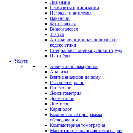
Лицензии
Реквизиты организации
Награды и дипломы
Вакансии
Фотогалерея
Видеогалерея
3D-тур
Антикоррупционная политика и
кодекс этики
Специальная оценка условий труда
Партнёры
Услуги
Аллерголог-иммунолог
Анализы
Взятие анализов на дому
Гастроэнтеролог
Гинеколог
Денситометрия
Дерматолог
Диетолог
Кардиолог
Комплексные программы
обследования
Компьютерная томография
Магнитно-резонансная томография