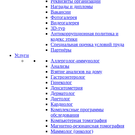
Реквизиты организации
Награды и дипломы
Вакансии
Фотогалерея
Видеогалерея
3D-тур
Антикоррупционная политика и
кодекс этики
Специальная оценка условий труда
Партнёры
Услуги
Аллерголог-иммунолог
Анализы
Взятие анализов на дому
Гастроэнтеролог
Гинеколог
Денситометрия
Дерматолог
Диетолог
Кардиолог
Комплексные программы
обследования
Компьютерная томография
Магнитно-резонансная томография
Маммолог (онколог)