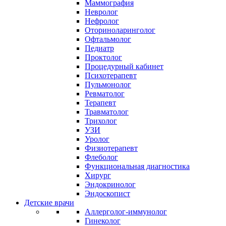
Маммография
Невролог
Нефролог
Оториноларинголог
Офтальмолог
Педиатр
Проктолог
Процедурный кабинет
Психотерапевт
Пульмонолог
Ревматолог
Терапевт
Травматолог
Трихолог
УЗИ
Уролог
Физиотерапевт
Флеболог
Функциональная диагностика
Хирург
Эндокринолог
Эндоскопист
Детские врачи
Аллерголог-иммунолог
Гинеколог