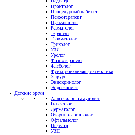
Педиатр
Проктолог
Процедурный кабинет
Психотерапевт
Пульмонолог
Ревматолог
Терапевт
Травматолог
Трихолог
УЗИ
Уролог
Физиотерапевт
Флеболог
Функциональная диагностика
Хирург
Эндокринолог
Эндоскопист
Детские врачи
Аллерголог-иммунолог
Гинеколог
Дерматолог
Оториноларинголог
Офтальмолог
Педиатр
УЗИ