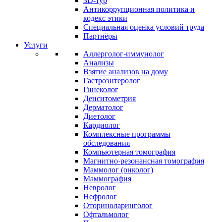
3D-тур
Антикоррупционная политика и
кодекс этики
Специальная оценка условий труда
Партнёры
Услуги
Аллерголог-иммунолог
Анализы
Взятие анализов на дому
Гастроэнтеролог
Гинеколог
Денситометрия
Дерматолог
Диетолог
Кардиолог
Комплексные программы
обследования
Компьютерная томография
Магнитно-резонансная томография
Маммолог (онколог)
Маммография
Невролог
Нефролог
Оториноларинголог
Офтальмолог