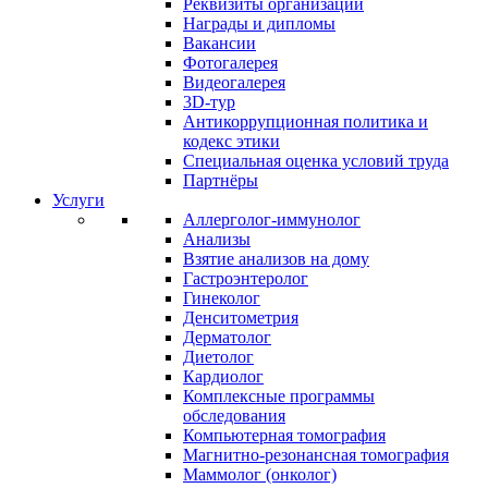
Реквизиты организации
Награды и дипломы
Вакансии
Фотогалерея
Видеогалерея
3D-тур
Антикоррупционная политика и
кодекс этики
Специальная оценка условий труда
Партнёры
Услуги
Аллерголог-иммунолог
Анализы
Взятие анализов на дому
Гастроэнтеролог
Гинеколог
Денситометрия
Дерматолог
Диетолог
Кардиолог
Комплексные программы
обследования
Компьютерная томография
Магнитно-резонансная томография
Маммолог (онколог)