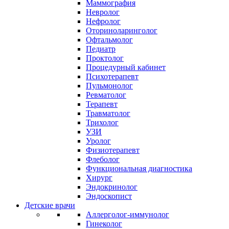
Маммография
Невролог
Нефролог
Оториноларинголог
Офтальмолог
Педиатр
Проктолог
Процедурный кабинет
Психотерапевт
Пульмонолог
Ревматолог
Терапевт
Травматолог
Трихолог
УЗИ
Уролог
Физиотерапевт
Флеболог
Функциональная диагностика
Хирург
Эндокринолог
Эндоскопист
Детские врачи
Аллерголог-иммунолог
Гинеколог