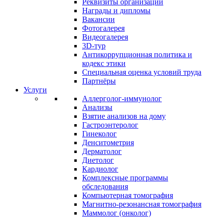
Реквизиты организации
Награды и дипломы
Вакансии
Фотогалерея
Видеогалерея
3D-тур
Антикоррупционная политика и
кодекс этики
Специальная оценка условий труда
Партнёры
Услуги
Аллерголог-иммунолог
Анализы
Взятие анализов на дому
Гастроэнтеролог
Гинеколог
Денситометрия
Дерматолог
Диетолог
Кардиолог
Комплексные программы
обследования
Компьютерная томография
Магнитно-резонансная томография
Маммолог (онколог)