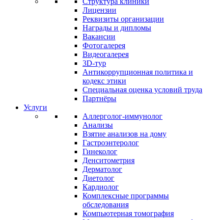
Структура клиники
Лицензии
Реквизиты организации
Награды и дипломы
Вакансии
Фотогалерея
Видеогалерея
3D-тур
Антикоррупционная политика и
кодекс этики
Специальная оценка условий труда
Партнёры
Услуги
Аллерголог-иммунолог
Анализы
Взятие анализов на дому
Гастроэнтеролог
Гинеколог
Денситометрия
Дерматолог
Диетолог
Кардиолог
Комплексные программы
обследования
Компьютерная томография