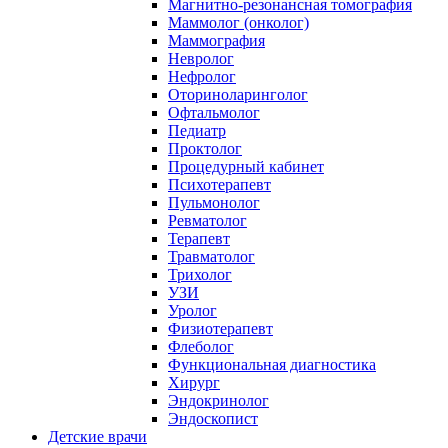
Магнитно-резонансная томография
Маммолог (онколог)
Маммография
Невролог
Нефролог
Оториноларинголог
Офтальмолог
Педиатр
Проктолог
Процедурный кабинет
Психотерапевт
Пульмонолог
Ревматолог
Терапевт
Травматолог
Трихолог
УЗИ
Уролог
Физиотерапевт
Флеболог
Функциональная диагностика
Хирург
Эндокринолог
Эндоскопист
Детские врачи