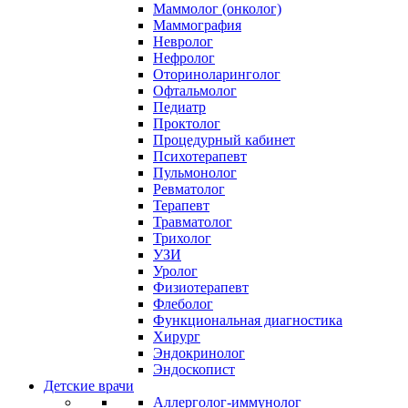
Маммолог (онколог)
Маммография
Невролог
Нефролог
Оториноларинголог
Офтальмолог
Педиатр
Проктолог
Процедурный кабинет
Психотерапевт
Пульмонолог
Ревматолог
Терапевт
Травматолог
Трихолог
УЗИ
Уролог
Физиотерапевт
Флеболог
Функциональная диагностика
Хирург
Эндокринолог
Эндоскопист
Детские врачи
Аллерголог-иммунолог