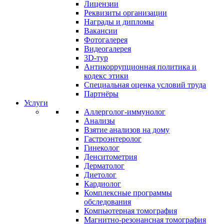
Лицензии
Реквизиты организации
Награды и дипломы
Вакансии
Фотогалерея
Видеогалерея
3D-тур
Антикоррупционная политика и
кодекс этики
Специальная оценка условий труда
Партнёры
Услуги
Аллерголог-иммунолог
Анализы
Взятие анализов на дому
Гастроэнтеролог
Гинеколог
Денситометрия
Дерматолог
Диетолог
Кардиолог
Комплексные программы
обследования
Компьютерная томография
Магнитно-резонансная томография