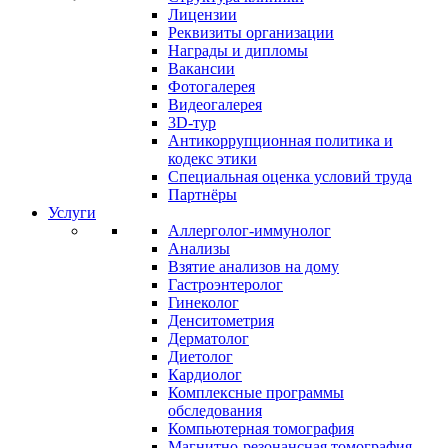
Лицензии
Реквизиты организации
Награды и дипломы
Вакансии
Фотогалерея
Видеогалерея
3D-тур
Антикоррупционная политика и
кодекс этики
Специальная оценка условий труда
Партнёры
Услуги
Аллерголог-иммунолог
Анализы
Взятие анализов на дому
Гастроэнтеролог
Гинеколог
Денситометрия
Дерматолог
Диетолог
Кардиолог
Комплексные программы
обследования
Компьютерная томография
Магнитно-резонансная томография