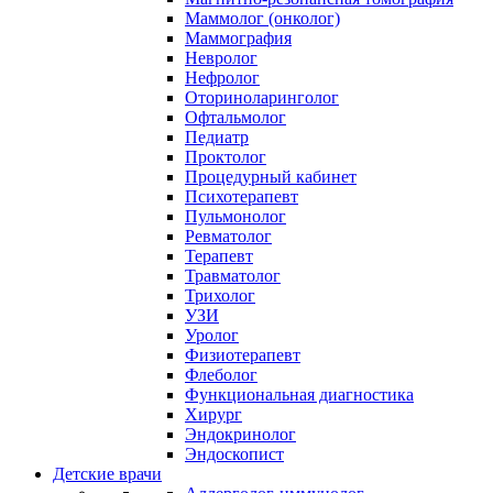
Маммолог (онколог)
Маммография
Невролог
Нефролог
Оториноларинголог
Офтальмолог
Педиатр
Проктолог
Процедурный кабинет
Психотерапевт
Пульмонолог
Ревматолог
Терапевт
Травматолог
Трихолог
УЗИ
Уролог
Физиотерапевт
Флеболог
Функциональная диагностика
Хирург
Эндокринолог
Эндоскопист
Детские врачи