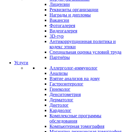
Лицензии
Реквизиты организации
Награды и дипломы
Вакансии
Фотогалерея
Видеогалерея
3D-тур
Антикоррупционная политика и
кодекс этики
Специальная оценка условий труда
Партнёры
Услуги
Аллерголог-иммунолог
Анализы
Взятие анализов на дому
Гастроэнтеролог
Гинеколог
Денситометрия
Дерматолог
Диетолог
Кардиолог
Комплексные программы
обследования
Компьютерная томография
Магнитно-резонансная томография