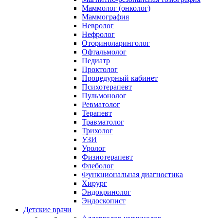
Маммолог (онколог)
Маммография
Невролог
Нефролог
Оториноларинголог
Офтальмолог
Педиатр
Проктолог
Процедурный кабинет
Психотерапевт
Пульмонолог
Ревматолог
Терапевт
Травматолог
Трихолог
УЗИ
Уролог
Физиотерапевт
Флеболог
Функциональная диагностика
Хирург
Эндокринолог
Эндоскопист
Детские врачи