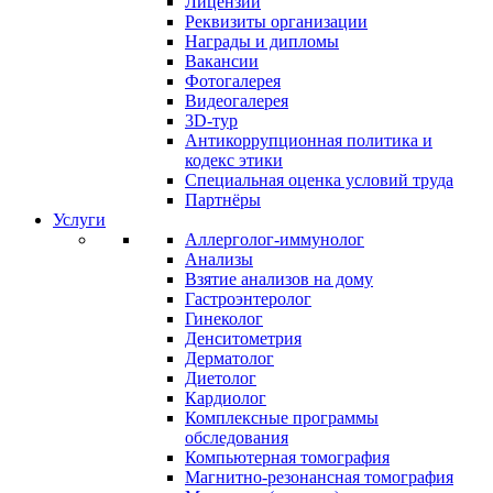
Лицензии
Реквизиты организации
Награды и дипломы
Вакансии
Фотогалерея
Видеогалерея
3D-тур
Антикоррупционная политика и
кодекс этики
Специальная оценка условий труда
Партнёры
Услуги
Аллерголог-иммунолог
Анализы
Взятие анализов на дому
Гастроэнтеролог
Гинеколог
Денситометрия
Дерматолог
Диетолог
Кардиолог
Комплексные программы
обследования
Компьютерная томография
Магнитно-резонансная томография