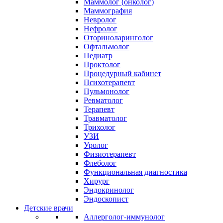
Маммолог (онколог)
Маммография
Невролог
Нефролог
Оториноларинголог
Офтальмолог
Педиатр
Проктолог
Процедурный кабинет
Психотерапевт
Пульмонолог
Ревматолог
Терапевт
Травматолог
Трихолог
УЗИ
Уролог
Физиотерапевт
Флеболог
Функциональная диагностика
Хирург
Эндокринолог
Эндоскопист
Детские врачи
Аллерголог-иммунолог