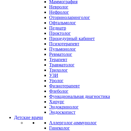
Маммография
Невролог
Нефролог
Оториноларинголог
Офтальмолог
Педиатр
Проктолог
Процедурный кабинет
Психотерапевт
Пульмонолог
Ревматолог
Терапевт
Травматолог
Трихолог
УЗИ
Уролог
Физиотерапевт
Флеболог
Функциональная диагностика
Хирург
Эндокринолог
Эндоскопист
Детские врачи
Аллерголог-иммунолог
Гинеколог