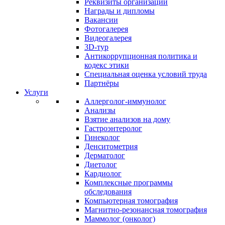
Реквизиты организации
Награды и дипломы
Вакансии
Фотогалерея
Видеогалерея
3D-тур
Антикоррупционная политика и
кодекс этики
Специальная оценка условий труда
Партнёры
Услуги
Аллерголог-иммунолог
Анализы
Взятие анализов на дому
Гастроэнтеролог
Гинеколог
Денситометрия
Дерматолог
Диетолог
Кардиолог
Комплексные программы
обследования
Компьютерная томография
Магнитно-резонансная томография
Маммолог (онколог)