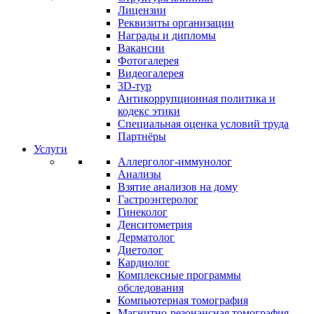
Лицензии
Реквизиты организации
Награды и дипломы
Вакансии
Фотогалерея
Видеогалерея
3D-тур
Антикоррупционная политика и
кодекс этики
Специальная оценка условий труда
Партнёры
Услуги
Аллерголог-иммунолог
Анализы
Взятие анализов на дому
Гастроэнтеролог
Гинеколог
Денситометрия
Дерматолог
Диетолог
Кардиолог
Комплексные программы
обследования
Компьютерная томография
Магнитно-резонансная томография