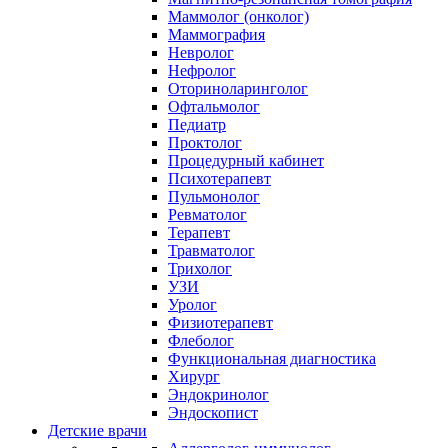
Маммолог (онколог)
Маммография
Невролог
Нефролог
Оториноларинголог
Офтальмолог
Педиатр
Проктолог
Процедурный кабинет
Психотерапевт
Пульмонолог
Ревматолог
Терапевт
Травматолог
Трихолог
УЗИ
Уролог
Физиотерапевт
Флеболог
Функциональная диагностика
Хирург
Эндокринолог
Эндоскопист
Детские врачи