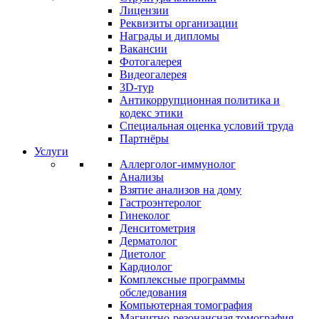
Лицензии
Реквизиты организации
Награды и дипломы
Вакансии
Фотогалерея
Видеогалерея
3D-тур
Антикоррупционная политика и
кодекс этики
Специальная оценка условий труда
Партнёры
Услуги
Аллерголог-иммунолог
Анализы
Взятие анализов на дому
Гастроэнтеролог
Гинеколог
Денситометрия
Дерматолог
Диетолог
Кардиолог
Комплексные программы
обследования
Компьютерная томография
Магнитно-резонансная томография