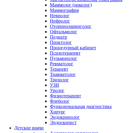
Маммолог (онколог)
Маммография
Невролог
Нефролог
Оториноларинголог
Офтальмолог
Педиатр
Проктолог
Процедурный кабинет
Психотерапевт
Пульмонолог
Ревматолог
Терапевт
Травматолог
Трихолог
УЗИ
Уролог
Физиотерапевт
Флеболог
Функциональная диагностика
Хирург
Эндокринолог
Эндоскопист
Детские врачи