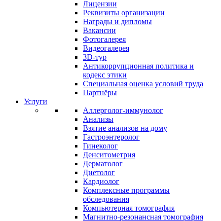
Лицензии
Реквизиты организации
Награды и дипломы
Вакансии
Фотогалерея
Видеогалерея
3D-тур
Антикоррупционная политика и
кодекс этики
Специальная оценка условий труда
Партнёры
Услуги
Аллерголог-иммунолог
Анализы
Взятие анализов на дому
Гастроэнтеролог
Гинеколог
Денситометрия
Дерматолог
Диетолог
Кардиолог
Комплексные программы
обследования
Компьютерная томография
Магнитно-резонансная томография