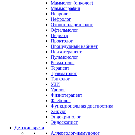
Маммолог (онколог)
Маммография
Невролог
Нефролог
Оториноларинголог
Офтальмолог
Педиатр
Проктолог
Процедурный кабинет
Психотерапевт
Пульмонолог
Ревматолог
Терапевт
Травматолог
Трихолог
УЗИ
Уролог
Физиотерапевт
Флеболог
Функциональная диагностика
Хирург
Эндокринолог
Эндоскопист
Детские врачи
Аллерголог-иммунолог