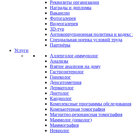
Реквизиты организации
Награды и дипломы
Вакансии
Фотогалерея
Видеогалерея
3D-тур
Антикоррупционная политика и кодекс 
Специальная оценка условий труда
Партнёры
Услуги
Аллерголог-иммунолог
Анализы
Взятие анализов на дому
Гастроэнтеролог
Гинеколог
Денситометрия
Дерматолог
Диетолог
Кардиолог
Комплексные программы обследования
Компьютерная томография
Магнитно-резонансная томография
Маммолог (онколог)
Маммография
Невролог