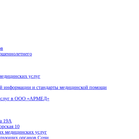
ов
ершеннолетнего
 медицинских услуг
й информации и стандарты медицинской помощи
 услуг в ООО «АРМЕД»
а 19А
орская 10
ых медицинских услуг
ирующих органов Сочи