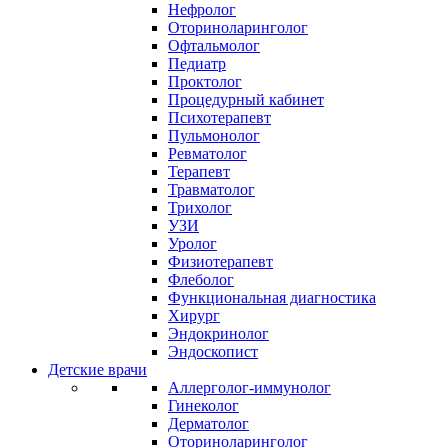
Нефролог
Оториноларинголог
Офтальмолог
Педиатр
Проктолог
Процедурный кабинет
Психотерапевт
Пульмонолог
Ревматолог
Терапевт
Травматолог
Трихолог
УЗИ
Уролог
Физиотерапевт
Флеболог
Функциональная диагностика
Хирург
Эндокринолог
Эндоскопист
Детские врачи
Аллерголог-иммунолог
Гинеколог
Дерматолог
Оториноларинголог