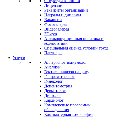
Структура клиники
Лицензии
Реквизиты организации
Награды и дипломы
Вакансии
Фотогалерея
Видеогалерея
3D-тур
Антикоррупционная политика и
кодекс этики
Специальная оценка условий труда
Партнёры
Услуги
Аллерголог-иммунолог
Анализы
Взятие анализов на дому
Гастроэнтеролог
Гинеколог
Денситометрия
Дерматолог
Диетолог
Кардиолог
Комплексные программы
обследования
Компьютерная томография