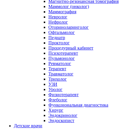
Магнитно-резонансная томография
Маммолог (онколог)
Маммография
Невролог
Нефролог
Оториноларинголог
Офтальмолог
Педиатр
Проктолог
Процедурный кабинет
Психотерапевт
Пульмонолог
Ревматолог
Терапевт
Травматолог
Трихолог
УЗИ
Уролог
Физиотерапевт
Флеболог
Функциональная диагностика
Хирург
Эндокринолог
Эндоскопист
Детские врачи