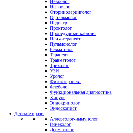
Невролог
Нефролог
Оториноларинголог
Офтальмолог
Педиатр
Проктолог
Процедурный кабинет
Психотерапевт
Пульмонолог
Ревматолог
Терапевт
Травматолог
Трихолог
УЗИ
Уролог
Физиотерапевт
Флеболог
Функциональная диагностика
Хирург
Эндокринолог
Эндоскопист
Детские врачи
Аллерголог-иммунолог
Гинеколог
Дерматолог