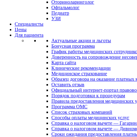
Оториноларинголог
Офтальмолог
Педиатр
УЗИ
Специалисты
Цены
Для пациента
Актуальные акции и льготы
Бонусная программа
График работы медицинских сотрудник
Доверенность на сопровождение несов
Карта сайта
Клинические рекомендации
Медицинское страхование
Образец договора на оказание платных
Оставить отзыв
Официальный интернет-портал правово
Порядок подготовки к процедурам
Правила предоставления медицинских
Программа ОМС
Список страховых компаний
Способы оплаты медицинских услуг
Справка о налоговом вычете — Гагарин
Справка о налоговом вычете — Дивном
Сроки ожидания предоставления платн