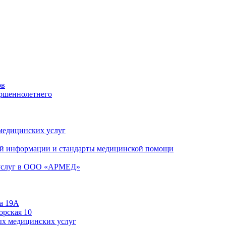
ов
ершеннолетнего
 медицинских услуг
й информации и стандарты медицинской помощи
 услуг в ООО «АРМЕД»
а 19А
орская 10
ых медицинских услуг