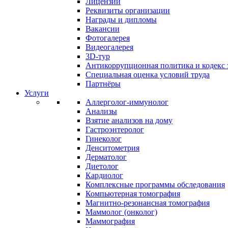
Лицензии
Реквизиты организации
Награды и дипломы
Вакансии
Фотогалерея
Видеогалерея
3D-тур
Антикоррупционная политика и кодекс 
Специальная оценка условий труда
Партнёры
Услуги
Аллерголог-иммунолог
Анализы
Взятие анализов на дому
Гастроэнтеролог
Гинеколог
Денситометрия
Дерматолог
Диетолог
Кардиолог
Комплексные программы обследования
Компьютерная томография
Магнитно-резонансная томография
Маммолог (онколог)
Маммография