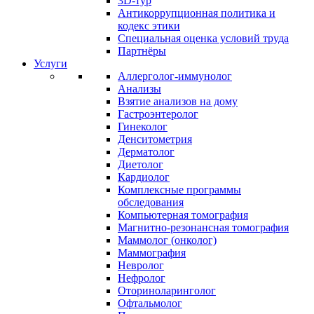
3D-тур
Антикоррупционная политика и
кодекс этики
Специальная оценка условий труда
Партнёры
Услуги
Аллерголог-иммунолог
Анализы
Взятие анализов на дому
Гастроэнтеролог
Гинеколог
Денситометрия
Дерматолог
Диетолог
Кардиолог
Комплексные программы
обследования
Компьютерная томография
Магнитно-резонансная томография
Маммолог (онколог)
Маммография
Невролог
Нефролог
Оториноларинголог
Офтальмолог