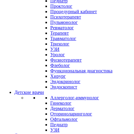
Педиатр
Проктолог
Процедурный кабинет
Психотерапевт
Пульмонолог
Ревматолог
Терапевт
Травматолог
Трихолог
УЗИ
Уролог
Физиотерапевт
Флеболог
Функциональная диагностика
Хирург
Эндокринолог
Эндоскопист
Детские врачи
Аллерголог-иммунолог
Гинеколог
Дерматолог
Оториноларинголог
Офтальмолог
Педиатр
УЗИ