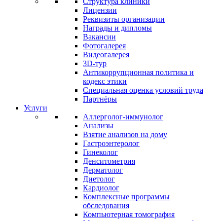
Структура клиники
Лицензии
Реквизиты организации
Награды и дипломы
Вакансии
Фотогалерея
Видеогалерея
3D-тур
Антикоррупционная политика и
кодекс этики
Специальная оценка условий труда
Партнёры
Услуги
Аллерголог-иммунолог
Анализы
Взятие анализов на дому
Гастроэнтеролог
Гинеколог
Денситометрия
Дерматолог
Диетолог
Кардиолог
Комплексные программы
обследования
Компьютерная томография