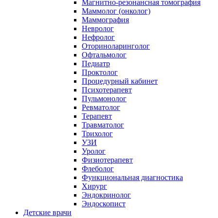
Магнитно-резонансная томография
Маммолог (онколог)
Маммография
Невролог
Нефролог
Оториноларинголог
Офтальмолог
Педиатр
Проктолог
Процедурный кабинет
Психотерапевт
Пульмонолог
Ревматолог
Терапевт
Травматолог
Трихолог
УЗИ
Уролог
Физиотерапевт
Флеболог
Функциональная диагностика
Хирург
Эндокринолог
Эндоскопист
Детские врачи