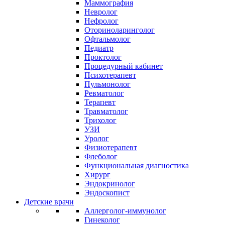
Маммография
Невролог
Нефролог
Оториноларинголог
Офтальмолог
Педиатр
Проктолог
Процедурный кабинет
Психотерапевт
Пульмонолог
Ревматолог
Терапевт
Травматолог
Трихолог
УЗИ
Уролог
Физиотерапевт
Флеболог
Функциональная диагностика
Хирург
Эндокринолог
Эндоскопист
Детские врачи
Аллерголог-иммунолог
Гинеколог