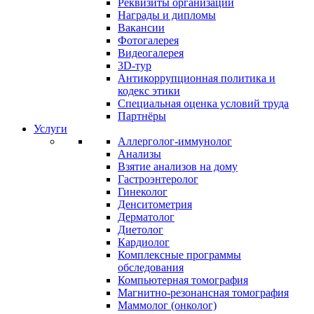
Реквизиты организации
Награды и дипломы
Вакансии
Фотогалерея
Видеогалерея
3D-тур
Антикоррупционная политика и
кодекс этики
Специальная оценка условий труда
Партнёры
Услуги
Аллерголог-иммунолог
Анализы
Взятие анализов на дому
Гастроэнтеролог
Гинеколог
Денситометрия
Дерматолог
Диетолог
Кардиолог
Комплексные программы
обследования
Компьютерная томография
Магнитно-резонансная томография
Маммолог (онколог)