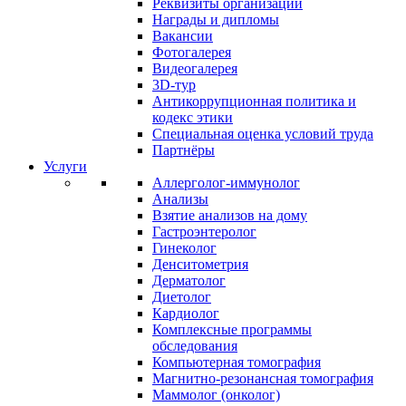
Реквизиты организации
Награды и дипломы
Вакансии
Фотогалерея
Видеогалерея
3D-тур
Антикоррупционная политика и
кодекс этики
Специальная оценка условий труда
Партнёры
Услуги
Аллерголог-иммунолог
Анализы
Взятие анализов на дому
Гастроэнтеролог
Гинеколог
Денситометрия
Дерматолог
Диетолог
Кардиолог
Комплексные программы
обследования
Компьютерная томография
Магнитно-резонансная томография
Маммолог (онколог)