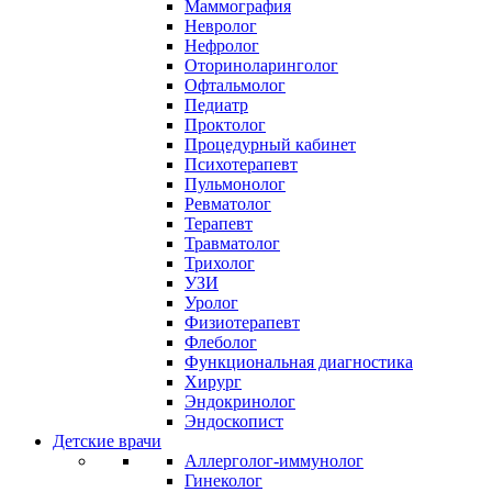
Маммография
Невролог
Нефролог
Оториноларинголог
Офтальмолог
Педиатр
Проктолог
Процедурный кабинет
Психотерапевт
Пульмонолог
Ревматолог
Терапевт
Травматолог
Трихолог
УЗИ
Уролог
Физиотерапевт
Флеболог
Функциональная диагностика
Хирург
Эндокринолог
Эндоскопист
Детские врачи
Аллерголог-иммунолог
Гинеколог