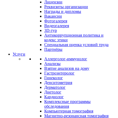
Лицензии
Реквизиты организации
Награды и дипломы
Вакансии
Фотогалерея
Видеогалерея
3D-тур
Антикоррупционная политика и
кодекс этики
Специальная оценка условий труда
Партнёры
Услуги
Аллерголог-иммунолог
Анализы
Взятие анализов на дому
Гастроэнтеролог
Гинеколог
Денситометрия
Дерматолог
Диетолог
Кардиолог
Комплексные программы
обследования
Компьютерная томография
Магнитно-резонансная томография