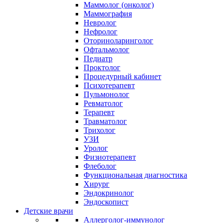
Маммолог (онколог)
Маммография
Невролог
Нефролог
Оториноларинголог
Офтальмолог
Педиатр
Проктолог
Процедурный кабинет
Психотерапевт
Пульмонолог
Ревматолог
Терапевт
Травматолог
Трихолог
УЗИ
Уролог
Физиотерапевт
Флеболог
Функциональная диагностика
Хирург
Эндокринолог
Эндоскопист
Детские врачи
Аллерголог-иммунолог