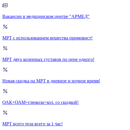
Вакансии в медицинском центре "АРМЕД"
МРТ с использованием вещества примовист!
МРТ двух коленных суставов по цене одного!
Новая скидка на МРТ в дневное и ночное время!
ОАК+ОАМ+глюкоза+хол. со скидкой!
МРТ всего тела всего за 1 час!