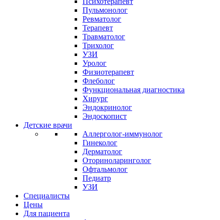
Психотерапевт
Пульмонолог
Ревматолог
Терапевт
Травматолог
Трихолог
УЗИ
Уролог
Физиотерапевт
Флеболог
Функциональная диагностика
Хирург
Эндокринолог
Эндоскопист
Детские врачи
Аллерголог-иммунолог
Гинеколог
Дерматолог
Оториноларинголог
Офтальмолог
Педиатр
УЗИ
Специалисты
Цены
Для пациента