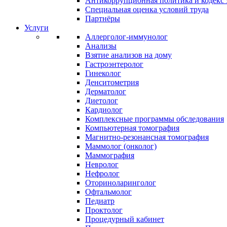
Антикоррупционная политика и кодекс 
Специальная оценка условий труда
Партнёры
Услуги
Аллерголог-иммунолог
Анализы
Взятие анализов на дому
Гастроэнтеролог
Гинеколог
Денситометрия
Дерматолог
Диетолог
Кардиолог
Комплексные программы обследования
Компьютерная томография
Магнитно-резонансная томография
Маммолог (онколог)
Маммография
Невролог
Нефролог
Оториноларинголог
Офтальмолог
Педиатр
Проктолог
Процедурный кабинет