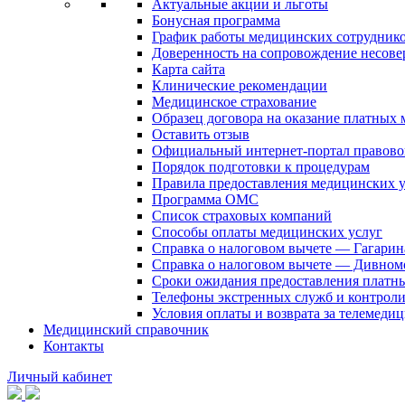
Актуальные акции и льготы
Бонусная программа
График работы медицинских сотрудник
Доверенность на сопровождение несов
Карта сайта
Клинические рекомендации
Медицинское страхование
Образец договора на оказание платных
Оставить отзыв
Официальный интернет-портал правово
Порядок подготовки к процедурам
Правила предоставления медицинских
Программа ОМС
Список страховых компаний
Способы оплаты медицинских услуг
Справка о налоговом вычете — Гагарин
Справка о налоговом вычете — Дивном
Сроки ожидания предоставления платн
Телефоны экстренных служб и контрол
Условия оплаты и возврата за телемеди
Медицинский справочник
Контакты
Личный кабинет