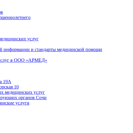
ов
ершеннолетнего
 медицинских услуг
й информации и стандарты медицинской помощи
 услуг в ООО «АРМЕД»
а 19А
орская 10
ых медицинских услуг
ирующих органов Сочи
цинские услуги