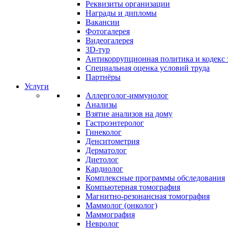
Реквизиты организации
Награды и дипломы
Вакансии
Фотогалерея
Видеогалерея
3D-тур
Антикоррупционная политика и кодекс 
Специальная оценка условий труда
Партнёры
Услуги
Аллерголог-иммунолог
Анализы
Взятие анализов на дому
Гастроэнтеролог
Гинеколог
Денситометрия
Дерматолог
Диетолог
Кардиолог
Комплексные программы обследования
Компьютерная томография
Магнитно-резонансная томография
Маммолог (онколог)
Маммография
Невролог