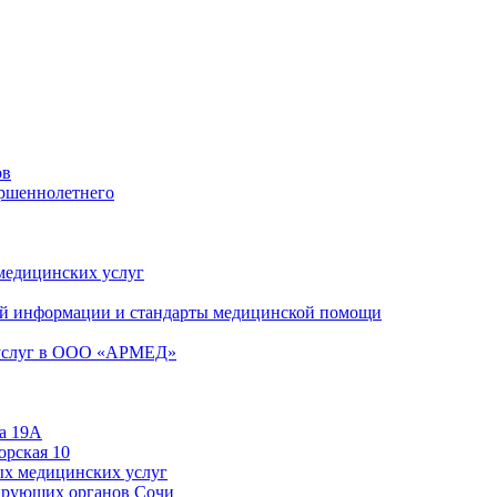
ов
ершеннолетнего
 медицинских услуг
й информации и стандарты медицинской помощи
 услуг в ООО «АРМЕД»
а 19А
орская 10
ых медицинских услуг
ирующих органов Сочи