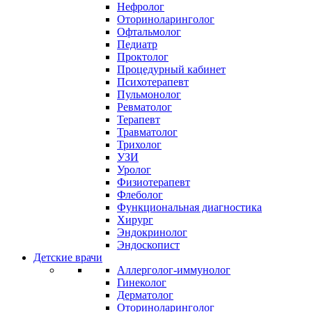
Нефролог
Оториноларинголог
Офтальмолог
Педиатр
Проктолог
Процедурный кабинет
Психотерапевт
Пульмонолог
Ревматолог
Терапевт
Травматолог
Трихолог
УЗИ
Уролог
Физиотерапевт
Флеболог
Функциональная диагностика
Хирург
Эндокринолог
Эндоскопист
Детские врачи
Аллерголог-иммунолог
Гинеколог
Дерматолог
Оториноларинголог