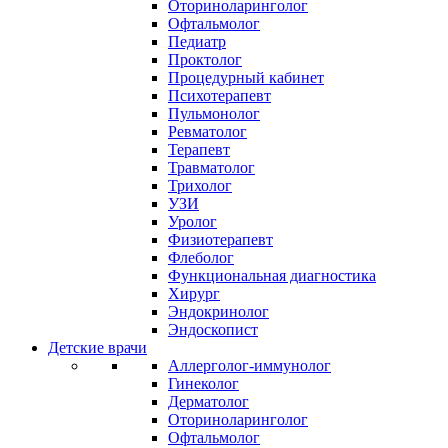
Оториноларинголог
Офтальмолог
Педиатр
Проктолог
Процедурный кабинет
Психотерапевт
Пульмонолог
Ревматолог
Терапевт
Травматолог
Трихолог
УЗИ
Уролог
Физиотерапевт
Флеболог
Функциональная диагностика
Хирург
Эндокринолог
Эндоскопист
Детские врачи
Аллерголог-иммунолог
Гинеколог
Дерматолог
Оториноларинголог
Офтальмолог