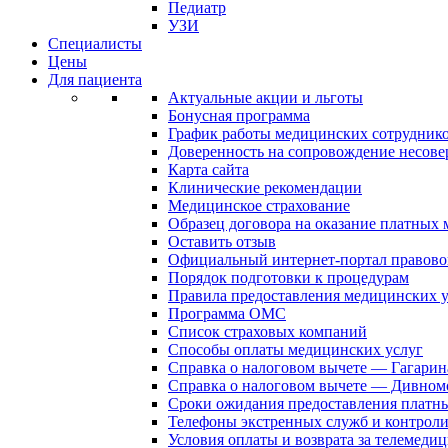
Педиатр
УЗИ
Специалисты
Цены
Для пациента
Актуальные акции и льготы
Бонусная программа
График работы медицинских сотрудник
Доверенность на сопровождение несов
Карта сайта
Клинические рекомендации
Медицинское страхование
Образец договора на оказание платных
Оставить отзыв
Официальный интернет-портал правово
Порядок подготовки к процедурам
Правила предоставления медицинских
Программа ОМС
Список страховых компаний
Способы оплаты медицинских услуг
Справка о налоговом вычете — Гагарин
Справка о налоговом вычете — Дивном
Сроки ожидания предоставления платн
Телефоны экстренных служб и контрол
Условия оплаты и возврата за телемеди