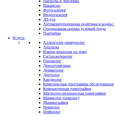
Награды и дипломы
Вакансии
Фотогалерея
Видеогалерея
3D-тур
Антикоррупционная политика и кодекс 
Специальная оценка условий труда
Партнёры
Услуги
Аллерголог-иммунолог
Анализы
Взятие анализов на дому
Гастроэнтеролог
Гинеколог
Денситометрия
Дерматолог
Диетолог
Кардиолог
Комплексные программы обследования
Компьютерная томография
Магнитно-резонансная томография
Маммолог (онколог)
Маммография
Невролог
Нефролог