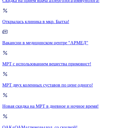
Скидка на прием врача аллерголога-иммунолога!
Открылась клиника в мкр. Бытха!
Вакансии в медицинском центре "АРМЕД"
МРТ с использованием вещества примовист!
МРТ двух коленных суставов по цене одного!
Новая скидка на МРТ в дневное и ночное время!
ОАК+ОАМ+глюкоза+хол. со скидкой!