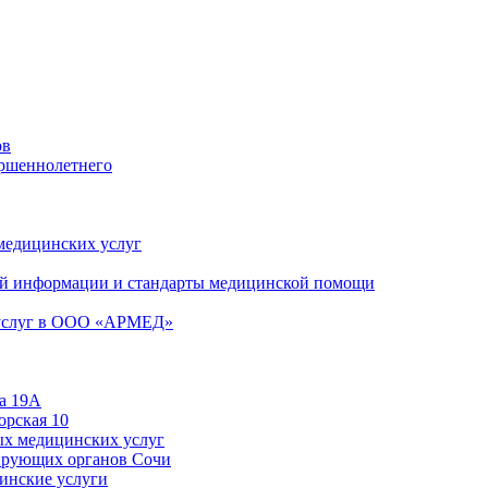
ов
ершеннолетнего
 медицинских услуг
й информации и стандарты медицинской помощи
 услуг в ООО «АРМЕД»
а 19А
орская 10
ых медицинских услуг
ирующих органов Сочи
цинские услуги