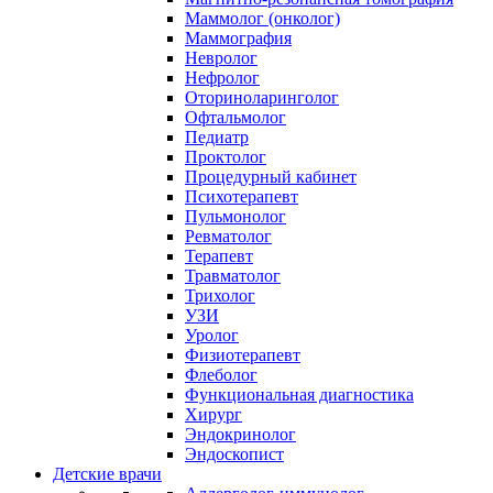
Маммолог (онколог)
Маммография
Невролог
Нефролог
Оториноларинголог
Офтальмолог
Педиатр
Проктолог
Процедурный кабинет
Психотерапевт
Пульмонолог
Ревматолог
Терапевт
Травматолог
Трихолог
УЗИ
Уролог
Физиотерапевт
Флеболог
Функциональная диагностика
Хирург
Эндокринолог
Эндоскопист
Детские врачи