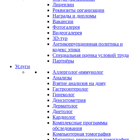
Лицензии
Реквизиты организации
Награды и дипломы
Вакансии
Фотогалерея
Видеогалерея
3D-тур
Антикоррупционная политика и
кодекс этики
Специальная оценка условий труда
Партнёры
Услуги
Аллерголог-иммунолог
Анализы
Взятие анализов на дому
Гастроэнтеролог
Гинеколог
Денситометрия
Дерматолог
Диетолог
Кардиолог
Комплексные программы
обследования
Компьютерная томография
Магнитно-резонансная томография