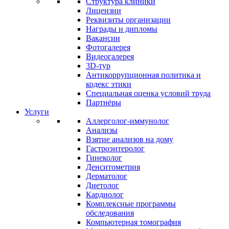
Структура клиники
Лицензии
Реквизиты организации
Награды и дипломы
Вакансии
Фотогалерея
Видеогалерея
3D-тур
Антикоррупционная политика и
кодекс этики
Специальная оценка условий труда
Партнёры
Услуги
Аллерголог-иммунолог
Анализы
Взятие анализов на дому
Гастроэнтеролог
Гинеколог
Денситометрия
Дерматолог
Диетолог
Кардиолог
Комплексные программы
обследования
Компьютерная томография