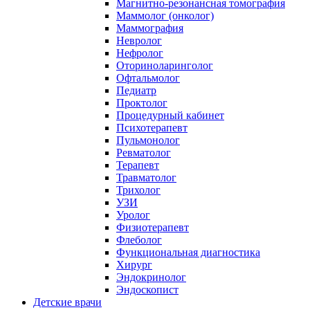
Магнитно-резонансная томография
Маммолог (онколог)
Маммография
Невролог
Нефролог
Оториноларинголог
Офтальмолог
Педиатр
Проктолог
Процедурный кабинет
Психотерапевт
Пульмонолог
Ревматолог
Терапевт
Травматолог
Трихолог
УЗИ
Уролог
Физиотерапевт
Флеболог
Функциональная диагностика
Хирург
Эндокринолог
Эндоскопист
Детские врачи