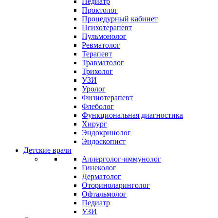
Педиатр
Проктолог
Процедурный кабинет
Психотерапевт
Пульмонолог
Ревматолог
Терапевт
Травматолог
Трихолог
УЗИ
Уролог
Физиотерапевт
Флеболог
Функциональная диагностика
Хирург
Эндокринолог
Эндоскопист
Детские врачи
Аллерголог-иммунолог
Гинеколог
Дерматолог
Оториноларинголог
Офтальмолог
Педиатр
УЗИ