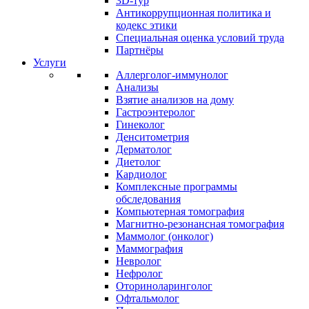
3D-тур
Антикоррупционная политика и
кодекс этики
Специальная оценка условий труда
Партнёры
Услуги
Аллерголог-иммунолог
Анализы
Взятие анализов на дому
Гастроэнтеролог
Гинеколог
Денситометрия
Дерматолог
Диетолог
Кардиолог
Комплексные программы
обследования
Компьютерная томография
Магнитно-резонансная томография
Маммолог (онколог)
Маммография
Невролог
Нефролог
Оториноларинголог
Офтальмолог