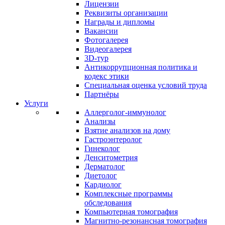
Лицензии
Реквизиты организации
Награды и дипломы
Вакансии
Фотогалерея
Видеогалерея
3D-тур
Антикоррупционная политика и
кодекс этики
Специальная оценка условий труда
Партнёры
Услуги
Аллерголог-иммунолог
Анализы
Взятие анализов на дому
Гастроэнтеролог
Гинеколог
Денситометрия
Дерматолог
Диетолог
Кардиолог
Комплексные программы
обследования
Компьютерная томография
Магнитно-резонансная томография