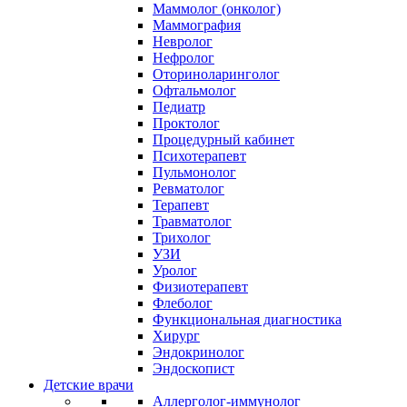
Маммолог (онколог)
Маммография
Невролог
Нефролог
Оториноларинголог
Офтальмолог
Педиатр
Проктолог
Процедурный кабинет
Психотерапевт
Пульмонолог
Ревматолог
Терапевт
Травматолог
Трихолог
УЗИ
Уролог
Физиотерапевт
Флеболог
Функциональная диагностика
Хирург
Эндокринолог
Эндоскопист
Детские врачи
Аллерголог-иммунолог