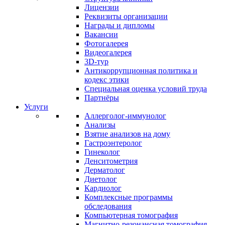
Лицензии
Реквизиты организации
Награды и дипломы
Вакансии
Фотогалерея
Видеогалерея
3D-тур
Антикоррупционная политика и
кодекс этики
Специальная оценка условий труда
Партнёры
Услуги
Аллерголог-иммунолог
Анализы
Взятие анализов на дому
Гастроэнтеролог
Гинеколог
Денситометрия
Дерматолог
Диетолог
Кардиолог
Комплексные программы
обследования
Компьютерная томография
Магнитно-резонансная томография