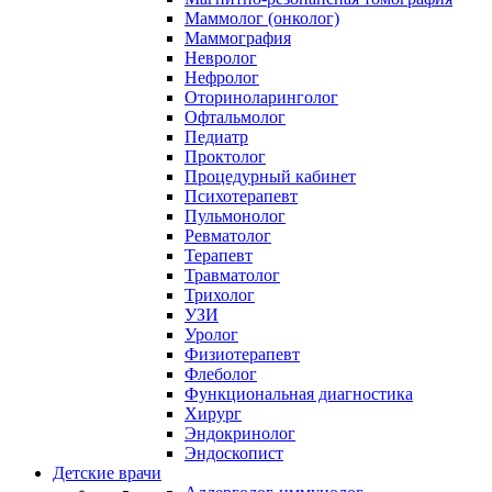
Маммолог (онколог)
Маммография
Невролог
Нефролог
Оториноларинголог
Офтальмолог
Педиатр
Проктолог
Процедурный кабинет
Психотерапевт
Пульмонолог
Ревматолог
Терапевт
Травматолог
Трихолог
УЗИ
Уролог
Физиотерапевт
Флеболог
Функциональная диагностика
Хирург
Эндокринолог
Эндоскопист
Детские врачи