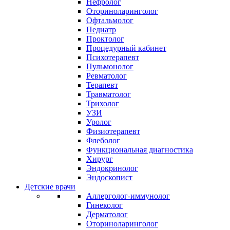
Нефролог
Оториноларинголог
Офтальмолог
Педиатр
Проктолог
Процедурный кабинет
Психотерапевт
Пульмонолог
Ревматолог
Терапевт
Травматолог
Трихолог
УЗИ
Уролог
Физиотерапевт
Флеболог
Функциональная диагностика
Хирург
Эндокринолог
Эндоскопист
Детские врачи
Аллерголог-иммунолог
Гинеколог
Дерматолог
Оториноларинголог