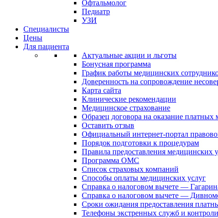
Офтальмолог
Педиатр
УЗИ
Специалисты
Цены
Для пациента
Актуальные акции и льготы
Бонусная программа
График работы медицинских сотрудник
Доверенность на сопровождение несов
Карта сайта
Клинические рекомендации
Медицинское страхование
Образец договора на оказание платных
Оставить отзыв
Официальный интернет-портал правово
Порядок подготовки к процедурам
Правила предоставления медицинских
Программа ОМС
Список страховых компаний
Способы оплаты медицинских услуг
Справка о налоговом вычете — Гагарин
Справка о налоговом вычете — Дивном
Сроки ожидания предоставления платн
Телефоны экстренных служб и контрол