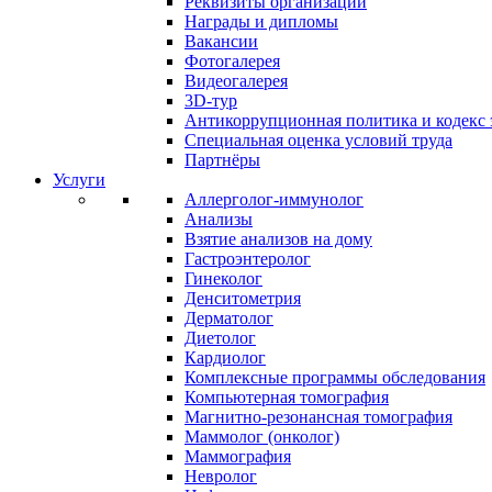
Реквизиты организации
Награды и дипломы
Вакансии
Фотогалерея
Видеогалерея
3D-тур
Антикоррупционная политика и кодекс 
Специальная оценка условий труда
Партнёры
Услуги
Аллерголог-иммунолог
Анализы
Взятие анализов на дому
Гастроэнтеролог
Гинеколог
Денситометрия
Дерматолог
Диетолог
Кардиолог
Комплексные программы обследования
Компьютерная томография
Магнитно-резонансная томография
Маммолог (онколог)
Маммография
Невролог