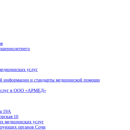
ов
ершеннолетнего
 медицинских услуг
й информации и стандарты медицинской помощи
 услуг в ООО «АРМЕД»
а 19А
орская 10
ых медицинских услуг
ирующих органов Сочи