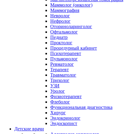
Маммолог (онколог)
Маммография
Невролог
Нефролог
Оториноларинголог
Офтальмолог
Педиатр
Проктолог
Процедурный кабинет
Психотерапевт
Пульмонолог
Ревматолог
Терапевт
Травматолог
Трихолог
УЗИ
Уролог
Физиотерапевт
Флеболог
Функциональная диагностика
Хирург
Эндокринолог
Эндоскопист
Детские врачи