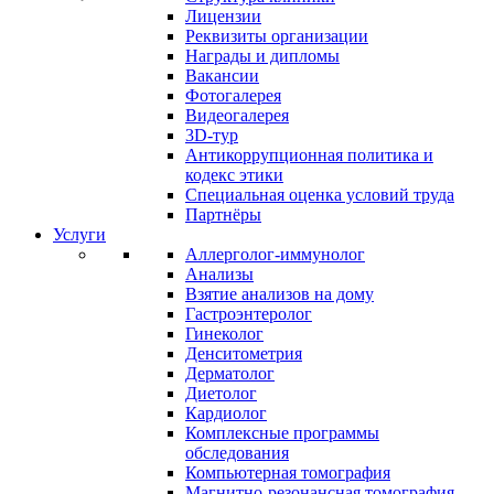
Лицензии
Реквизиты организации
Награды и дипломы
Вакансии
Фотогалерея
Видеогалерея
3D-тур
Антикоррупционная политика и
кодекс этики
Специальная оценка условий труда
Партнёры
Услуги
Аллерголог-иммунолог
Анализы
Взятие анализов на дому
Гастроэнтеролог
Гинеколог
Денситометрия
Дерматолог
Диетолог
Кардиолог
Комплексные программы
обследования
Компьютерная томография
Магнитно-резонансная томография