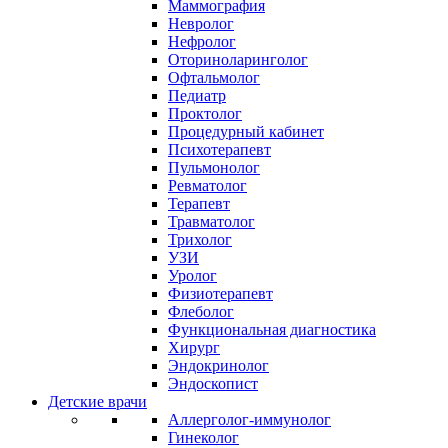
Маммография
Невролог
Нефролог
Оториноларинголог
Офтальмолог
Педиатр
Проктолог
Процедурный кабинет
Психотерапевт
Пульмонолог
Ревматолог
Терапевт
Травматолог
Трихолог
УЗИ
Уролог
Физиотерапевт
Флеболог
Функциональная диагностика
Хирург
Эндокринолог
Эндоскопист
Детские врачи
Аллерголог-иммунолог
Гинеколог