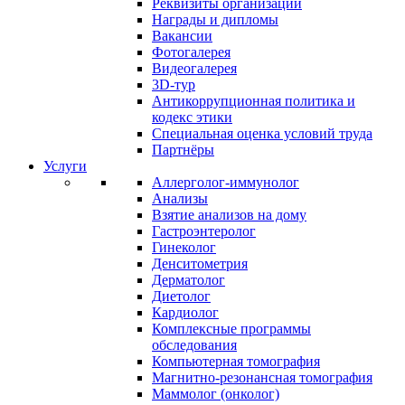
Реквизиты организации
Награды и дипломы
Вакансии
Фотогалерея
Видеогалерея
3D-тур
Антикоррупционная политика и
кодекс этики
Специальная оценка условий труда
Партнёры
Услуги
Аллерголог-иммунолог
Анализы
Взятие анализов на дому
Гастроэнтеролог
Гинеколог
Денситометрия
Дерматолог
Диетолог
Кардиолог
Комплексные программы
обследования
Компьютерная томография
Магнитно-резонансная томография
Маммолог (онколог)