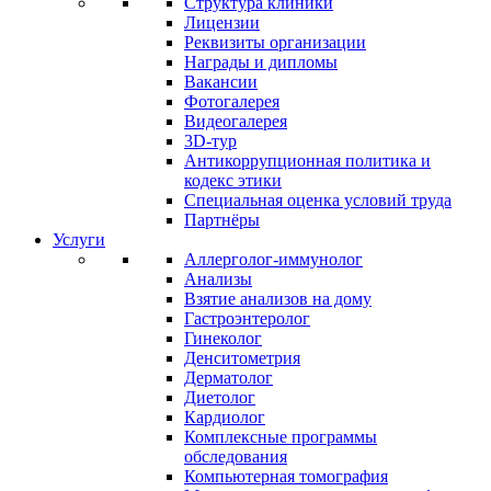
Структура клиники
Лицензии
Реквизиты организации
Награды и дипломы
Вакансии
Фотогалерея
Видеогалерея
3D-тур
Антикоррупционная политика и
кодекс этики
Специальная оценка условий труда
Партнёры
Услуги
Аллерголог-иммунолог
Анализы
Взятие анализов на дому
Гастроэнтеролог
Гинеколог
Денситометрия
Дерматолог
Диетолог
Кардиолог
Комплексные программы
обследования
Компьютерная томография