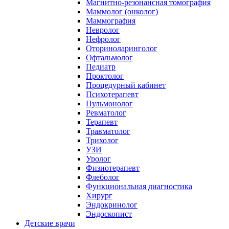
Магнитно-резонансная томография
Маммолог (онколог)
Маммография
Невролог
Нефролог
Оториноларинголог
Офтальмолог
Педиатр
Проктолог
Процедурный кабинет
Психотерапевт
Пульмонолог
Ревматолог
Терапевт
Травматолог
Трихолог
УЗИ
Уролог
Физиотерапевт
Флеболог
Функциональная диагностика
Хирург
Эндокринолог
Эндоскопист
Детские врачи