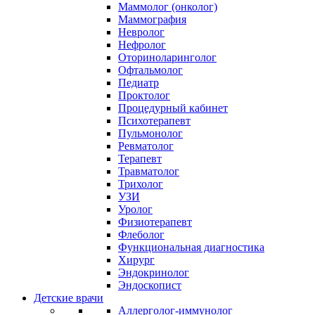
Маммолог (онколог)
Маммография
Невролог
Нефролог
Оториноларинголог
Офтальмолог
Педиатр
Проктолог
Процедурный кабинет
Психотерапевт
Пульмонолог
Ревматолог
Терапевт
Травматолог
Трихолог
УЗИ
Уролог
Физиотерапевт
Флеболог
Функциональная диагностика
Хирург
Эндокринолог
Эндоскопист
Детские врачи
Аллерголог-иммунолог