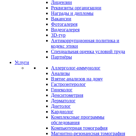
Лицензии
Реквизиты организации
Награды и дипломы
Вакансии
Фотогалерея
Видеогалерея
3D-тур
Антикоррупционная политика и
кодекс этики
Специальная оценка условий труда
Партнёры
Услуги
Аллерголог-иммунолог
Анализы
Взятие анализов на дому
Гастроэнтеролог
Гинеколог
Денситометрия
Дерматолог
Диетолог
Кардиолог
Комплексные программы
обследования
Компьютерная томография
Магнитно-резонансная томография