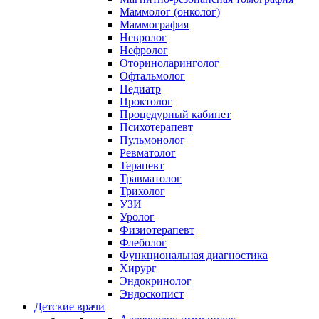
Маммолог (онколог)
Маммография
Невролог
Нефролог
Оториноларинголог
Офтальмолог
Педиатр
Проктолог
Процедурный кабинет
Психотерапевт
Пульмонолог
Ревматолог
Терапевт
Травматолог
Трихолог
УЗИ
Уролог
Физиотерапевт
Флеболог
Функциональная диагностика
Хирург
Эндокринолог
Эндоскопист
Детские врачи