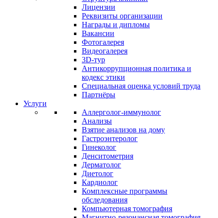
Лицензии
Реквизиты организации
Награды и дипломы
Вакансии
Фотогалерея
Видеогалерея
3D-тур
Антикоррупционная политика и
кодекс этики
Специальная оценка условий труда
Партнёры
Услуги
Аллерголог-иммунолог
Анализы
Взятие анализов на дому
Гастроэнтеролог
Гинеколог
Денситометрия
Дерматолог
Диетолог
Кардиолог
Комплексные программы
обследования
Компьютерная томография
Магнитно-резонансная томография